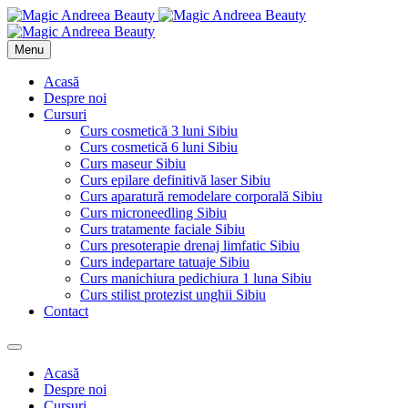
Menu
Acasă
Despre noi
Cursuri
Curs cosmetică 3 luni Sibiu
Curs cosmetică 6 luni Sibiu
Curs maseur Sibiu
Curs epilare definitivă laser Sibiu
Curs aparatură remodelare corporală Sibiu
Curs microneedling Sibiu
Curs tratamente faciale Sibiu
Curs presoterapie drenaj limfatic Sibiu
Curs indepartare tatuaje Sibiu
Curs manichiura pedichiura 1 luna Sibiu
Curs stilist protezist unghii Sibiu
Contact
Acasă
Despre noi
Cursuri