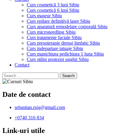
Curs cosmetică 3 luni Sibiu
Curs cosmetică 6 luni Sibiu
Curs maseur Sibiu
Curs epilare definitivă laser Sibiu
Curs aparatură remodelare corporală Sibiu
Curs microneedling Sibiu
Curs tratamente faciale Sibiu
Curs presoterapie drenaj limfatic Sibiu
Curs indepartare tatuaje Sibiu
Curs manichiura pedichiura 1 luna Sibiu
Curs stilist protezist unghii Sibiu
Contact
Search
for:
Date de contact
sebastian.ruja@gmail.com
+0740 316 834
Link-uri utile