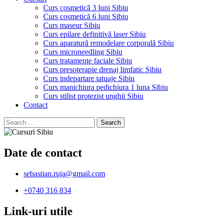
Curs cosmetică 3 luni Sibiu
Curs cosmetică 6 luni Sibiu
Curs maseur Sibiu
Curs epilare definitivă laser Sibiu
Curs aparatură remodelare corporală Sibiu
Curs microneedling Sibiu
Curs tratamente faciale Sibiu
Curs presoterapie drenaj limfatic Sibiu
Curs indepartare tatuaje Sibiu
Curs manichiura pedichiura 1 luna Sibiu
Curs stilist protezist unghii Sibiu
Contact
Search
for:
Date de contact
sebastian.ruja@gmail.com
+0740 316 834
Link-uri utile