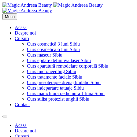
Menu
Acasă
Despre noi
Cursuri
Curs cosmetică 3 luni Sibiu
Curs cosmetică 6 luni Sibiu
Curs maseur Sibiu
Curs epilare definitivă laser Sibiu
Curs aparatură remodelare corporală Sibiu
Curs microneedling Sibiu
Curs tratamente faciale Sibiu
Curs presoterapie drenaj limfatic Sibiu
Curs indepartare tatuaje Sibiu
Curs manichiura pedichiura 1 luna Sibiu
Curs stilist protezist unghii Sibiu
Contact
Acasă
Despre noi
Cursuri