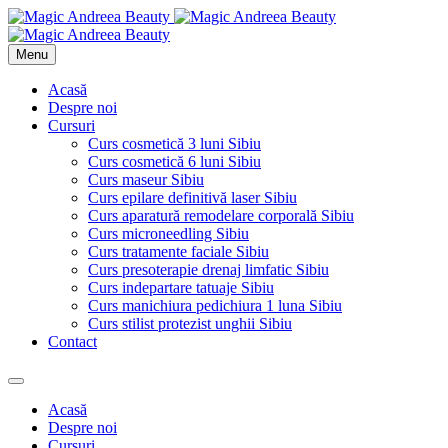
Menu
Acasă
Despre noi
Cursuri
Curs cosmetică 3 luni Sibiu
Curs cosmetică 6 luni Sibiu
Curs maseur Sibiu
Curs epilare definitivă laser Sibiu
Curs aparatură remodelare corporală Sibiu
Curs microneedling Sibiu
Curs tratamente faciale Sibiu
Curs presoterapie drenaj limfatic Sibiu
Curs indepartare tatuaje Sibiu
Curs manichiura pedichiura 1 luna Sibiu
Curs stilist protezist unghii Sibiu
Contact
Acasă
Despre noi
Cursuri