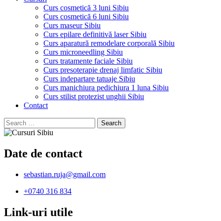
Curs cosmetică 3 luni Sibiu
Curs cosmetică 6 luni Sibiu
Curs maseur Sibiu
Curs epilare definitivă laser Sibiu
Curs aparatură remodelare corporală Sibiu
Curs microneedling Sibiu
Curs tratamente faciale Sibiu
Curs presoterapie drenaj limfatic Sibiu
Curs indepartare tatuaje Sibiu
Curs manichiura pedichiura 1 luna Sibiu
Curs stilist protezist unghii Sibiu
Contact
Search
for:
Date de contact
sebastian.ruja@gmail.com
+0740 316 834
Link-uri utile